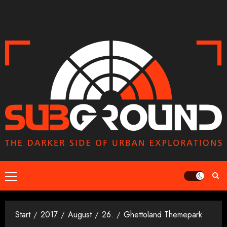
Zum
Inhalt
springen
Primäres
Menü
Start
2017
August
26.
Ghettoland Themepark