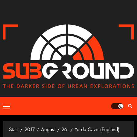
Zum
Inhalt
springen
Primäres
Menü
Start
2017
August
26.
Yorda Cave (England)