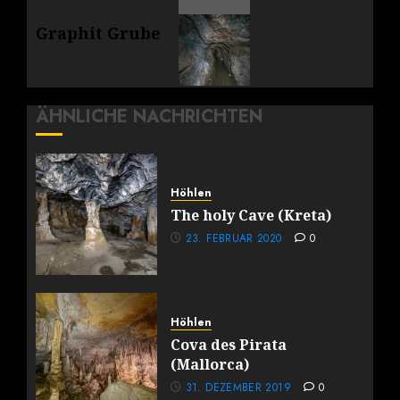
Nächster
Graphit Grube
Beitrag:
ÄHNLICHE NACHRICHTEN
Höhlen
The holy Cave (Kreta)
23. FEBRUAR 2020
0
Höhlen
Cova des Pirata
(Mallorca)
31. DEZEMBER 2019
0