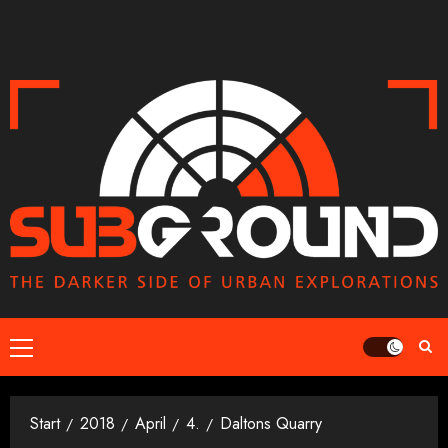
Zum
Inhalt
springen
Primäres
Menü
Start
2018
April
4.
Daltons Quarry