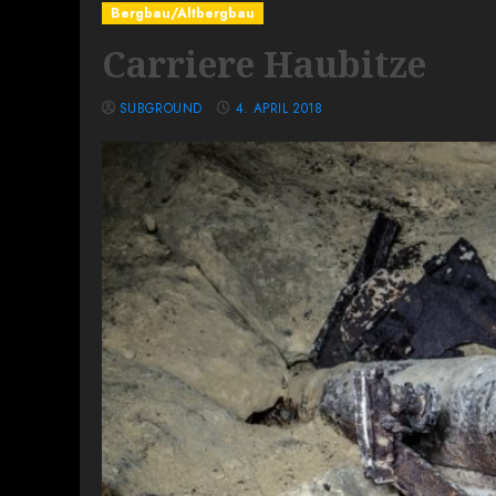
Bergbau/Altbergbau
Carriere Haubitze
SUBGROUND
4. APRIL 2018