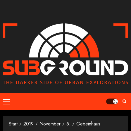
Zum
Inhalt
springen
Primäres
Menü
Start
2019
November
5.
Gebeinhaus