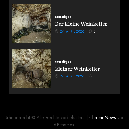
sonstiges
Der kleine Weinkeller
27. APRIL 2026
0
sonstiges
kleiner Weinkeller
27. APRIL 2026
0
Urheberrecht © Alle Rechte vorbehalten.
|
ChromeNews
von
AF themes.