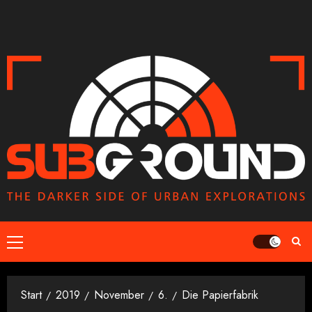
Zum
Inhalt
springen
Primäres
Menü
Start
2019
November
6.
Die Papierfabrik