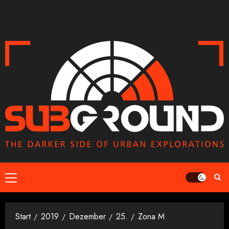
Zum
Inhalt
springen
Primäres
Menü
Start
2019
Dezember
25.
Zona M