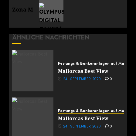
Nächster
Zona M
Beitrag:
ÄHNLICHE NACHRICHTEN
Festungs & Bunkeranlagen auf Mallorca
Mallorcas Best View
24. SEPTEMBER 2020
0
Festungs & Bunkeranlagen auf Mallorca
Mallorcas Best View
24. SEPTEMBER 2020
0