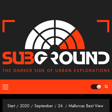
Zum
Inhalt
springen
Primäres
Menü
Start
2020
September
24.
Mallorcas Best View