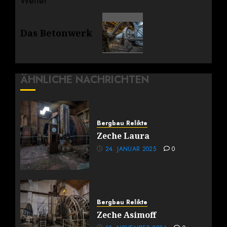
Weiter
Nächster
Das Betonwerk
Beitrag:
ÄHNLICHE NACHRICHTEN
Bergbau Relikte
Zeche Laura
24. JANUAR 2025
0
Bergbau Relikte
Zeche Asimoff