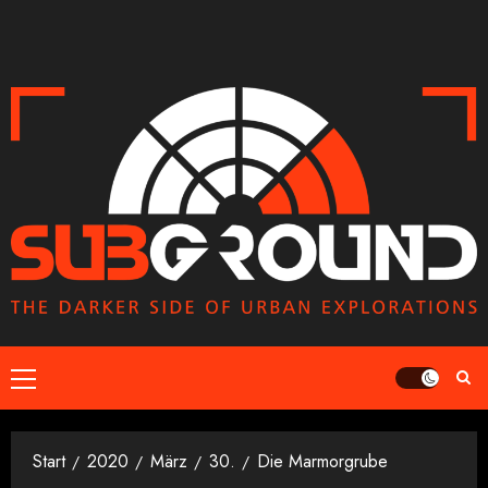
Zum
Inhalt
springen
Primäres
Menü
Start
2020
März
30.
Die Marmorgrube