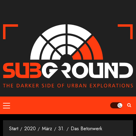
Zum
Inhalt
springen
Primäres
Menü
Start
2020
März
31.
Das Betonwerk