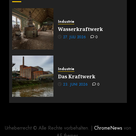
Industrie
Wasserkraftwerk
27. JULI 2026
0
Industrie
Das Kraftwerk
23. JUNI 2026
0
Urheberrecht © Alle Rechte vorbehalten.
|
ChromeNews
von
AF themes.