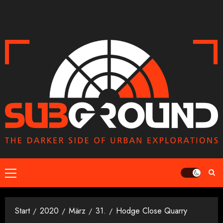
Zum
Inhalt
springen
Primäres
Menü
Start
2020
März
31.
Hodge Close Quarry