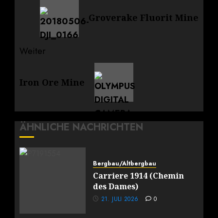
Vorheriger
Groverake Fluorit Mine
Beitrag:
Weiter
Nächster
Iron Ore Mine
Beitrag:
ÄHNLICHE NACHRICHTEN
Bergbau/Altbergbau
Carriere 1914 (Chemin
des Dames)
21. JULI 2026
0