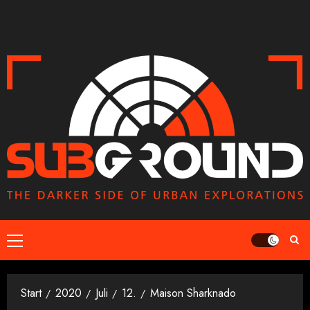
Zum
Inhalt
springen
Primäres
Menü
Start
2020
Juli
12.
Maison Sharknado