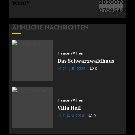
Beitrag:
Wohl“
ÄHNLICHE NACHRICHTEN
Häuser/Villen
Das Schwarzwaldhaus
21. JULI 2026
0
Häuser/Villen
Villa Heil
7. JUNI 2026
0