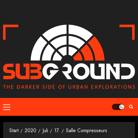
Zum
Inhalt
springen
Primäres
Menü
Start
2020
Juli
17.
Salle Compresseurs