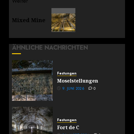
Weiter
Nächster
Mixed Mine
Beitrag:
ÄHNLICHE NACHRICHTEN
Festungen
Moselstellungen
9. JUNI 2026
0
Festungen
Fort de C