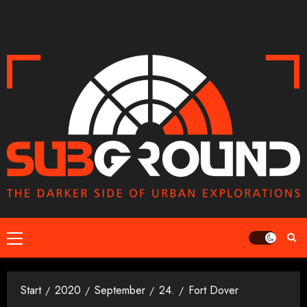
Zum
Inhalt
springen
Primäres
Menü
Start
2020
September
24.
Fort Dover