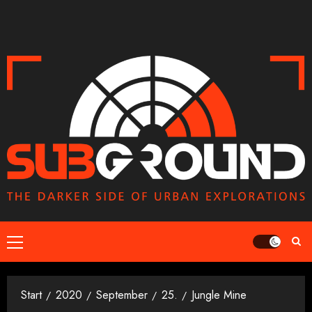
Zum
Inhalt
springen
Primäres
Menü
Start
2020
September
25.
Jungle Mine