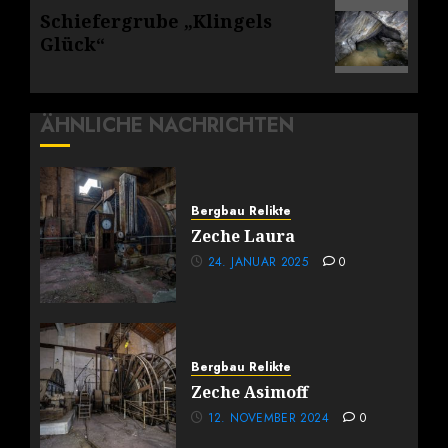
Nächster
Schiefergrube „Klingels
Beitrag:
Glück“
ÄHNLICHE NACHRICHTEN
Bergbau Relikte
Zeche Laura
24. JANUAR 2025
0
Bergbau Relikte
Zeche Asimoff
12. NOVEMBER 2024
0