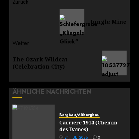
Beitragsnavigation
Zurück
Vorheriger
Jungle Mine
Beitrag:
Weiter
Nächster
The Ozark Wildcat
Beitrag:
(Celebration City)
ÄHNLICHE NACHRICHTEN
Bergbau/Altbergbau
Carriere 1914 (Chemin
des Dames)
21. JULI 2026
0