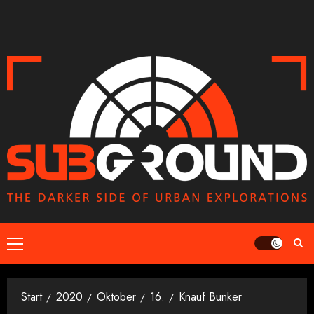
Zum
Inhalt
springen
Primäres
Menü
Start
2020
Oktober
16.
Knauf Bunker