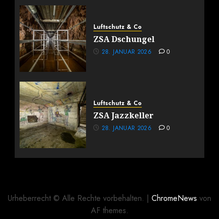
Luftschutz & Co
ZSA Dschungel
28. JANUAR 2026
0
Luftschutz & Co
ZSA Jazzkeller
28. JANUAR 2026
0
Urheberrecht © Alle Rechte vorbehalten.
|
ChromeNews
von
AF themes.