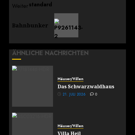
Weiter
Nächster
Bahnbunker
Beitrag:
ÄHNLICHE NACHRICHTEN
Häuser/Villen
Das Schwarzwaldhaus
21. JULI 2026
0
Häuser/Villen
Villa Heil