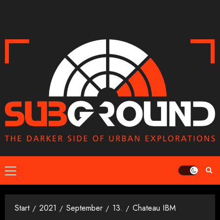
Zum
Inhalt
springen
Primäres
Menü
Start
2021
September
13.
Chateau IBM