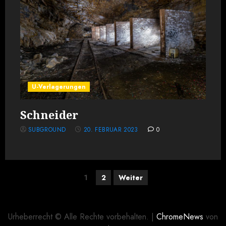
U-Verlagerungen
Schneider
SUBGROUND
20. FEBRUAR 2023
0
Seitennummerierung
1
2
Weiter
der
Beiträge
Urheberrecht © Alle Rechte vorbehalten.
|
ChromeNews
von