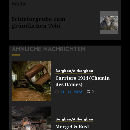
Weiter
Nächster
Schiefergrube zum
Beitrag:
gründlichen Tobi
ÄHNLICHE NACHRICHTEN
Bergbau/Altbergbau
Carriere 1914 (Chemin
des Dames)
21. JULI 2026
0
Bergbau/Altbergbau
Mergel & Rost