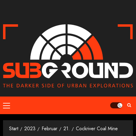
Zum
Inhalt
springen
Primäres
Menü
Start
2023
Februar
21.
Cockriver Coal Mine