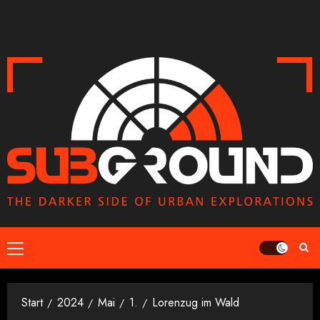
Zum
Inhalt
springen
Primäres
Menü
Start
2024
Mai
1.
Lorenzug im Wald