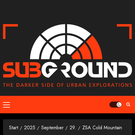
Zum
Inhalt
springen
Primäres
Menü
Start
2025
September
29.
ZSA Cold Mountain