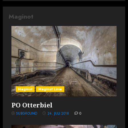
Maginot
Maginot
Maginot Linie
PO Otterbiel
SUBGROUND
24. JULI 2018
0