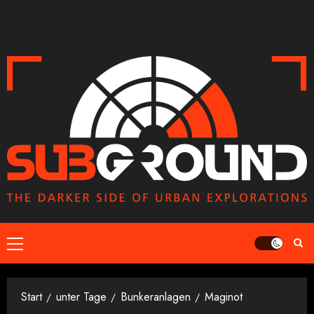
Zum
Inhalt
springen
Primäres
Menü
Start
unter Tage
Bunkeranlagen
Maginot