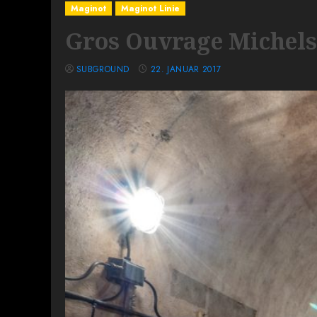
Maginot
Maginot Linie
Gros Ouvrage Michel
SUBGROUND
22. JANUAR 2017