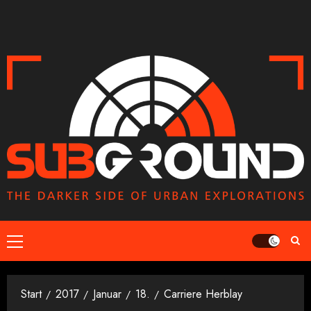
Zum
Inhalt
springen
Primäres
Menü
Start
2017
Januar
18.
Carriere Herblay