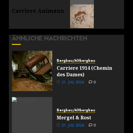
Nächster
Carriere Animaux
Beitrag:
ÄHNLICHE NACHRICHTEN
Bergbau/Altbergbau
Carriere 1914 (Chemin
des Dames)
21. JULI 2026
0
Bergbau/Altbergbau
Mergel & Rost
21. JULI 2026
0