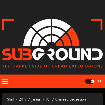
Zum
Inhalt
springen
Primäres
Menü
Start
2017
Januar
18.
Chateau Secession