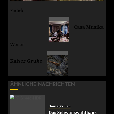
Beitragsnavigation
Zurück
Vorheriger
Casa Musika
Beitrag:
Weiter
Nächster
Kaiser Grube
Beitrag:
ÄHNLICHE NACHRICHTEN
Häuser/Villen
Das Schwarzwaldhaus