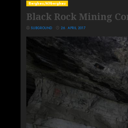
Bergbau/Altbergbau
Black Rock Mining C
SUBGROUND
26. APRIL 2017