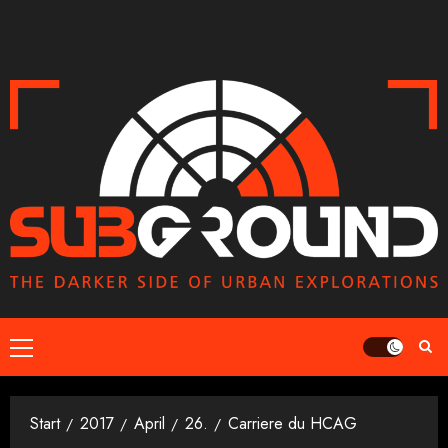
Zum
Inhalt
springen
Primäres
Menü
Start
2017
April
26.
Carriere du HCAG