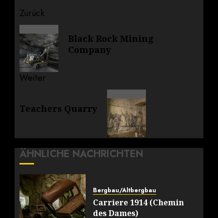
Beitragsnavigation
Zurück
Vorheriger
Black Rock Mining
Beitrag:
Company
Weiter
Nächster
Teachers Quarry
Beitrag:
ÄHNLICHE NACHRICHTEN
Bergbau/Altbergbau
Carriere 1914 (Chemin
des Dames)