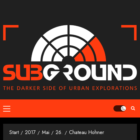
Zum
Inhalt
springen
Primäres
Menü
Start
2017
Mai
26.
Chateau Hohner