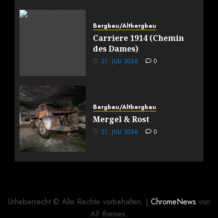
Bergbau/Altbergbau
Carriere 1914 (Chemin
des Dames)
21. JULI 2026
0
Bergbau/Altbergbau
Mergel & Rost
21. JULI 2026
0
Urheberrecht © Alle Rechte vorbehalten.
|
ChromeNews
von
AF themes.