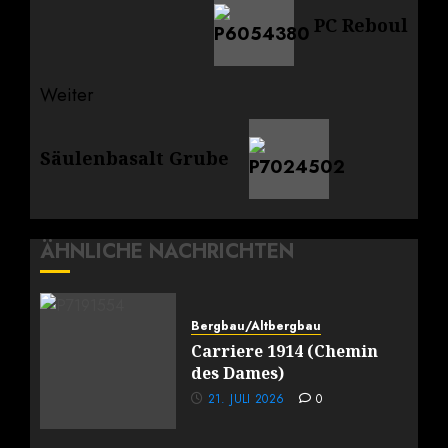
PC Reboul
Beitrag:
Weiter
Nächster
Säulenbasalt Grube
Beitrag:
ÄHNLICHE NACHRICHTEN
Bergbau/Altbergbau
Carriere 1914 (Chemin
des Dames)
21. JULI 2026
0