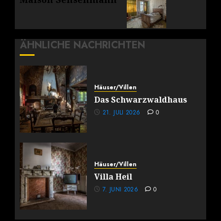
Beitrag:
ÄHNLICHE NACHRICHTEN
Häuser/Villen
Das Schwarzwaldhaus
21. JULI 2026
0
Häuser/Villen
Villa Heil
7. JUNI 2026
0