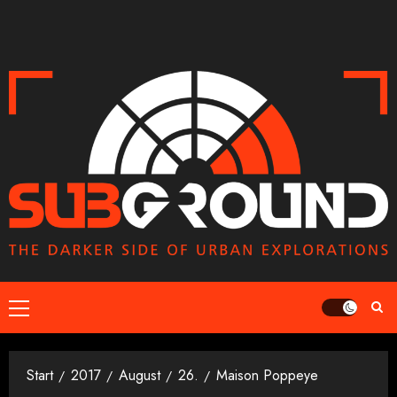
Zum
Inhalt
springen
Primäres
Menü
Start
2017
August
26.
Maison Poppeye